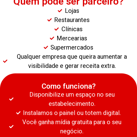
Quem pode ser parceiro?
Lojas
Restaurantes
Clínicas
Mercearias
Supermercados
Qualquer empresa que queira aumentar a
visibilidade e gerar receita extra.
Como funciona?
Disponibilize um espaço no seu
estabelecimento.
Instalamos o painel ou totem digital.
Você ganha mídia gratuita para o seu
negócio.